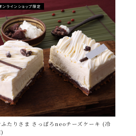
オンラインショップ限定
おふたりさま さっぽろneoチーズケーキ (冷
)