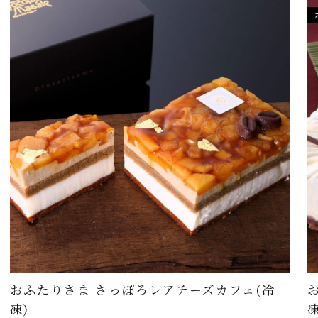
おふたりさま さっぽろレアチーズカフェ(冷
凍)
凍