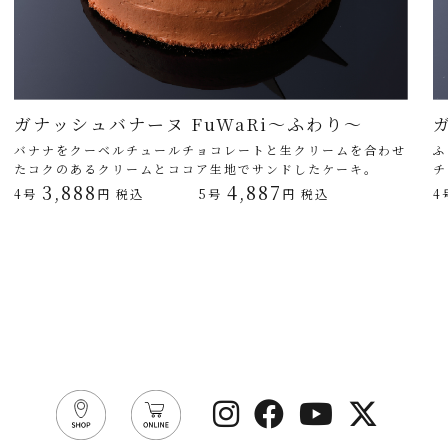
ガナッシュバナーヌ FuWaRi～ふわり～
バナナをクーベルチュールチョコレートと生クリームを合わせ
ふ
たコクのあるクリームとココア生地でサンドしたケーキ。
チ
3,888
4,887
4号
円 税込
5号
円 税込
4