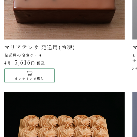
マリアテレサ 発送用(冷凍)
発送用の冷凍ケーキ
し
5,616
サ
4号
円 税込
5
オンラインで購入