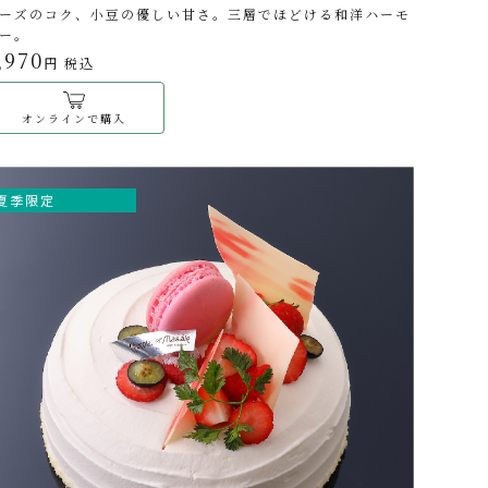
ーズのコク、小豆の優しい甘さ。三層でほどける和洋ハーモ
ー。
,970
円 税込
オンラインで購入
夏季限定