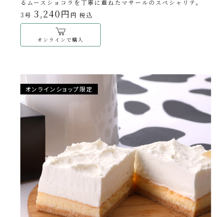
るムースショコラを丁寧に重ねたマサールのスペシャリテ。
3,240円
3号
円 税込
オンラインで購入
オンラインショップ限定