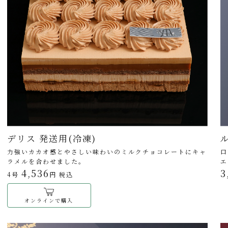
デリス 発送用(冷凍)
力強いカカオ感とやさしい味わいのミルクチョコレートにキャ
口
ラメルを合わせました。
エ
4,536
3
4号
円 税込
オンラインで購入