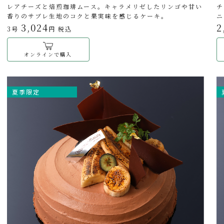
レアチーズと焙煎珈琲ムース。キャラメリゼしたリンゴや甘い
チ
香りのサブレ生地のコクと果実味を感じるケーキ。
ニ
3,024
2
3号
円 税込
オンラインで購入
夏季限定