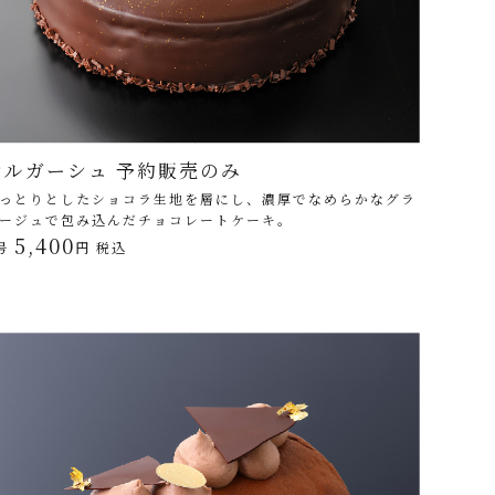
マルガーシュ 予約販売のみ
っとりとしたショコラ生地を層にし、濃厚でなめらかなグラ
ージュで包み込んだチョコレートケーキ。
5,400
号
円 税込