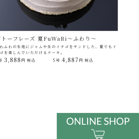
ガトーフレーズ 夏FuWaRi～ふわり～
わふわの生地にジャムや生のイチゴをサンドした、夏でもイ
ゴを楽しんでいただけるケーキ。
3,888
4,887
号
円 税込
5号
円 税込