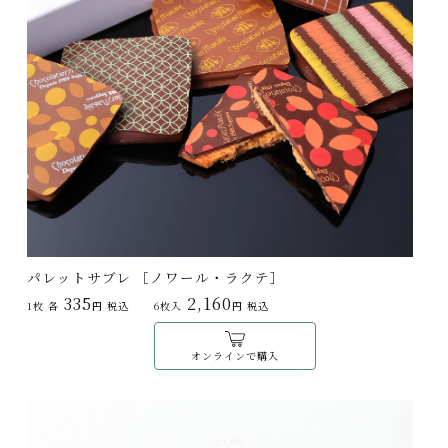
パレットサブレ ［ノワール・ラクテ］
335
2,160
1枚 各
円 税込
6枚入
円 税込
オンラインで購入