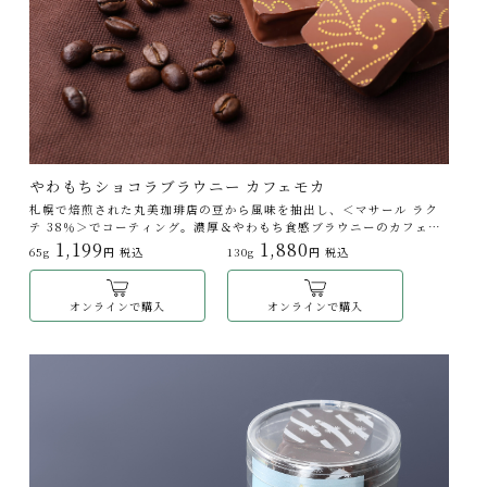
やわもちショコラブラウニー カフェモカ
札幌で焙煎された丸美珈琲店の豆から風味を抽出し、＜マサール ラク
テ 38％＞でコーティング。濃厚＆やわもち食感ブラウニーのカフェモ
カ味です。
1,199
1,880
65g
円 税込
130g
円 税込
オンラインで購入
オンラインで購入