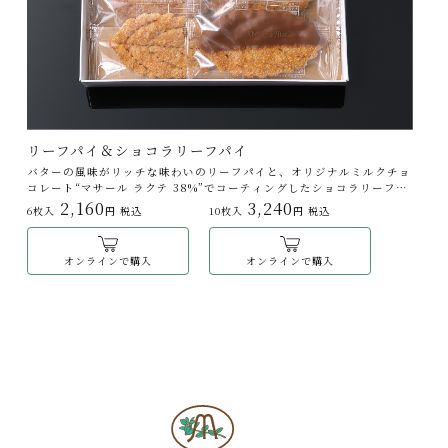
リーフパイ＆ショコラリーフパイ
バターの風味がリッチな味わいのリーフパイと、オリジナルミルクチョ
コレート“マサール ラクテ 38%”でコーティングしたショコラリーフパ
イが入ったセット。上質なショコラならではのふくよかな香りが後を引
2,160
3,240
6枚入
円 税込
10枚入
円 税込
きます。
オンラインで購入
オンラインで購入