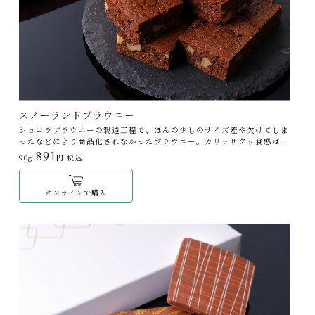
スノーランドブラウニー
ショコラブラウニーの製造工程で、ほんの少しのサイズ差や欠けてしま
ったなどにより商品化されなかったブラウニー。カリッサクッ食感はそ
のままに、お手軽にお召し上がりいただけるようにご用意いたしまし
891
90g
円 税込
た。
オンラインで購入