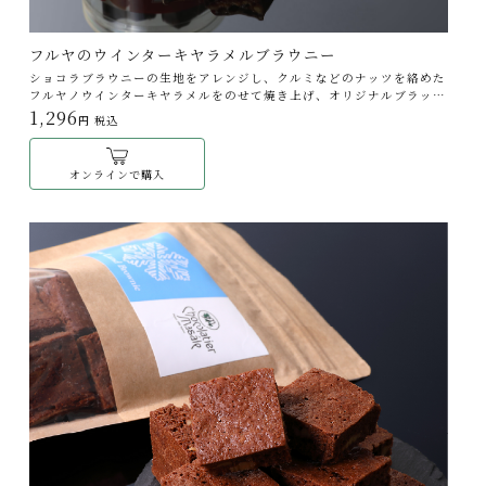
フルヤのウインターキヤラメルブラウニー
ショコラブラウニーの生地をアレンジし、クルミなどのナッツを絡めた
フルヤノウインターキヤラメルをのせて焼き上げ、オリジナルブラック
チョコレート“マサール ノワール 57％”をコーティングしました。
1,296
円 税込
オンラインで購入