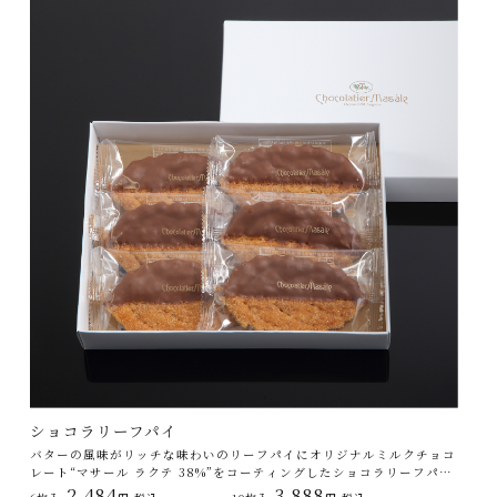
ショコラリーフパイ
バターの風味がリッチな味わいのリーフパイにオリジナルミルクチョコ
レート“マサール ラクテ 38%”をコーティングしたショコラリーフパイ
を詰めたセット。上質なショコラならではのふくよかな香りが後を引き
2,484
3,888