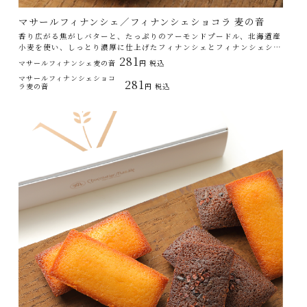
マサールフィナンシェ／フィナンシェショコラ 麦の音
香り広がる焦がしバターと、たっぷりのアーモンドプードル、北海道産
小麦を使い、しっとり濃厚に仕上げたフィナンシェとフィナンシェショ
コラ。
281
マサールフィナンシェ麦の音
円 税込
マサールフィナンシェショコ
281
ラ麦の音
円 税込