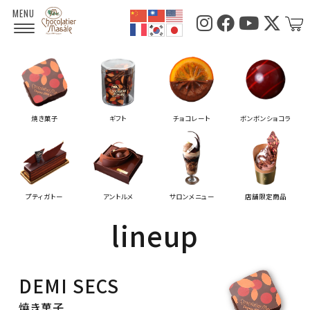
焼き菓子
ギフト
チョコレート
ボンボンショコラ
プティガトー
アントルメ
サロンメニュー
店舗限定商品
lineup
DEMI SECS
焼き菓子