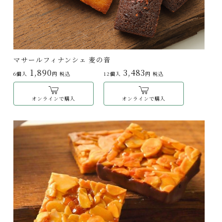
マサールフィナンシェ 麦の音
1,890
3,483
6個入
円 税込
12個入
円 税込
オンラインで購入
オンラインで購入