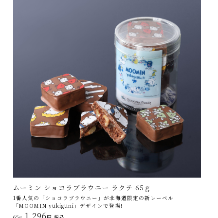
ムーミン ショコラブラウニー ラクテ 65ｇ
1番人気の「ショコラブラウニー」が北海道限定の新レーベル
「MOOMIN yukiguni」デザインで登場!
1,296
65g
円 税込